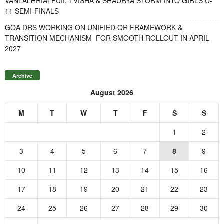
VANLALHRIATPUII, TVISHA & SHAURYA STORM INTO GIRLS U-
11 SEMI-FINALS
GOA DRS WORKING ON UNIFIED QR FRAMEWORK &
TRANSITION MECHANISM FOR SMOOTH ROLLOUT IN APRIL
2027
Archive
August 2026
M
T
W
T
F
S
S
1
2
3
4
5
6
7
8
9
10
11
12
13
14
15
16
17
18
19
20
21
22
23
24
25
26
27
28
29
30