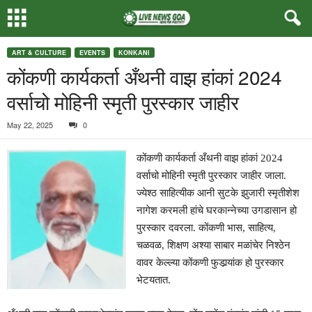
ART & CULTURE
EVENTS
KONKANI
कोंकणी कार्यकर्ता अँथनी वाझ हांकां 2024
वर्साचो मोहिनी स्मृती पुरस्कार जाहीर
May 22, 2025
0
कोंकणी कार्यकर्ता अँथनी वाझ हांकां 2024
वर्साचो मोहिनी स्मृती पुरस्कार जाहीर जाला.
ज्येश्ठ साहित्यीक आनी सुटके झुजारी स्मृतीशेश
नागेश करमली हांचे घरकान्नेच्या उगडासान हो
पुरस्कार दवरला. कोंकणी भास, साहित्य,
चळवळ, शिक्षण अश्या साबार मळांचेर निश्ठेन
वावर केल्ल्या कोंकणी फुडार्‍यांक हो पुरस्कार
भेटयतात.