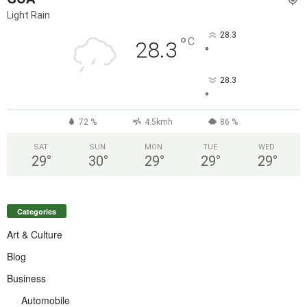
Light Rain
28.3
°
C
28.3
°
28.3
°
72 %
4.5kmh
86 %
SAT
SUN
MON
TUE
WED
29
°
30
°
29
°
29
°
29
°
Categories
Art & Culture
Blog
Business
Automobile