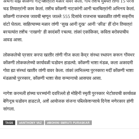
अँथनी वाझ कोंकणी नाट्यक्षेत्रांत मळार वावर केला. गोंय तशेंच मुंबयंत तांणी 15 परस
चड तियात्रांनी काम केलां. तशेंच कोंकणी नाटकांनी आनी चलचित्रांनी अभिनय केलां.
कोंकणी राजभास जावची म्हणून जाल्ले 555 दिसांचे राजभास चळवळींत तांणी सक्रीय
वांटो घेतला. साहित्याच्या मळार तांणी ‘सुख आनी दुख’ आनी ‘कीड’ हीं दोन तियात्रां
बरयल्यांत तशेंच ‘राखणो’ ही कादंबरी रचल्या. तांकां एकांकिका, कविता बरोवपाचीय
आवड आसा.
लोककलेचो प्रसार करपा खातीर तांणी नीज कला केंद्र संस्था स्थापन करून गोंयभर
कोंकणी लोककलेच्यो कार्यावळी घडोवन हाडल्यो. कोंकणी भाशा मंडळ, कला अकादमी
गोवा ह्या संस्थां खातीर तांणी वावर केला. तांकां लाभिल्ल्या पुरस्कारा मदीं कोंकणी भाशा
मंडळाचो पुरस्कार, कोंकणी भाशा सेवा सन्मानाचो आसपाव आसा.
नागेश करमली हांच्या घरच्यांनी दवरिल्लो हो मोहिनी स्मृती पुरस्कार भेटोवपाची कार्यावळ
बेगिनूच घडोवन हाडटले, अशें आयोजक संजना पब्लिकेशन्साचे दिनेश मणेरकार हांणी
सांगला.
TAGS
#ANTHONY VAZ
#MOHINI SMRUTI PURASKAR