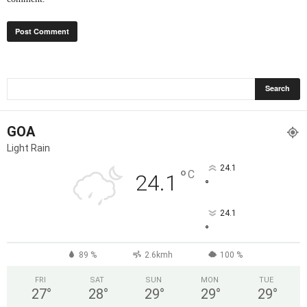
GOA
Light Rain
24.1
°
C
24.1
°
24.1
°
89 %
2.6kmh
100 %
FRI
SAT
SUN
MON
TUE
27
°
28
°
29
°
29
°
29
°