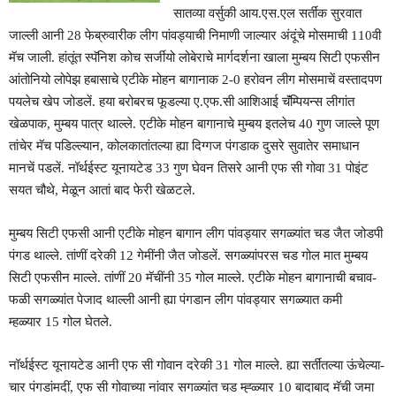
सातव्या वर्सुकी आय.एस.एल सर्तींक सुरवात
जाल्ली आनी 28 फेब्रुवारीक लीग पांवड्याची निमाणी जाल्यार अंदूंचे मोसमाची 110वी
मॅच जाली. हांतूंत स्पॅनिश कोच सर्जीयो लोबेराचे मार्गदर्शना खाला मुम्बय सिटी एफसीन
आंतोनियो लोपेझ हबासाचे एटीके मोहन बागानाक 2-0 हरोवन लीग मोसमाचें वस्तादपण
पयलेच खेप जोडलें. हया बरोबरच फूडल्या ए.एफ.सी आशिआई चॅंम्पियन्स लीगांत
खेळपाक, मुम्बय पात्र थाल्ले. एटीके मोहन बागानाचे मुम्बय इतलेच 40 गुण जाल्ले पूण
तांचेर मॅच पडिल्ल्यान, कोलकातांतल्या ह्या दिग्गज पंगडाक दुसरे सुवातेर समाधान
मानचें पडलें. नॉर्थईस्ट यूनायटेड 33 गुण घेवन तिसरे आनी एफ सी गोवा 31 पोइंट
सयत चौथे, मेळून आतां बाद फेरी खेळटले.
मुम्बय सिटी एफसी आनी एटीके मोहन बागान लीग पांवड्यार सगळ्यांत चड जैत जोडपी
पंगड थाल्ले. तांणीं दरेकी 12 गेमींनी जैत जोडलें. सगळ्यांपरस चड गोल मात मुम्बय
सिटी एफसीन माल्ले. तांणीं 20 मॅचींनी 35 गोल माल्ले. एटीके मोहन बागानाची बचाव-
फळी सगळ्यांत पेजाद थाल्ली आनी ह्या पंगडान लीग पांवड्यार सगळ्यात कमी
म्हळ्यार 15 गोल घेतले.
नॉर्थईस्ट यूनायटेड आनी एफ सी गोवान दरेकी 31 गोल माल्ले. ह्या सर्तींतल्या ऊंचेल्या-
चार पंगडांमदीं, एफ सी गोवाच्या नांवार सगळ्यांत चड म्ह्ळ्यार 10 बादाबाद मॅची जमा