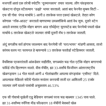
मजगतीं आतां एक तरेची स्पोर्टींग ‘दूस्मानकाय’ तयार जाल्या. लीग पांवड्यारच
खेळटना दोनूय वटेंतल्यान ‘ऊझो’ भायर सरतालो. आतां बाद फेरयेंत मुम्बय सिटी –
एफ सी गोवा पंगड मार्चाचे 5 आनी 8 तारकेक परत एकदां खेळटले. तेत्रा कोण
कोणाक ‘नॉक-आउट’ करतलो म्हणपाच्या उमळशीकेचे आतां वेध सुरू. दूसरे वटेन
आदले वस्ताद एटीके मोहन बागान आड ऩॉर्थईस्ट यूनायटेड बाद फेरयेचो पयलो खेळ
मार्चाचे 6 तारकेक खेळटले जाल्यार तांची दूसरी मॅच 9 तारकेक जातली.
अंदूं सगळीच सर्त हांगाच जाल्ल्यान बाद फेरयेची जी ‘घरा/भायर’ मांडणी आसता, ताजो
कांयच वलय ना! फायनल हे म्हयन्याचे 13 तारकेक फातोर्डा स्टेडियमार जातली.
वैयक्तिक प्रकारांतली आंकडेवार माहीतींत, सगळ्यांत चड गोल एटीके मोहन बागानाचो
फॉर्वर्ड रॉय क्रिष्णान माल्ले. वीस मॅचींत, ह्या 33-वर्सांचे फिजीयन आंतरराष्ट्रीय
खेळगड्यान 14 गोल माल्ले आनी 4 गोलांखातीर आपल्या वांगड्यांक ‘एसीस्ट’ दिले.
आपल्याक मेळिल्ले संदेंचें गोलांत रूपांतर करपाची ताजी दर आशिल्ली 25 टक्के
जाल्यार ताणें घाल्ले पासांची अचुकताय 46.53%
एफ सी गोवाचो मूखेली एडू बेडियान सगळ्यां परस चड म्हळ्यार 1345 पास घाले.
ह्या 31-वर्सांच्या स्पॅनिश मीड फील्डरान 18 मॅचींनी बेसबरो खेळ