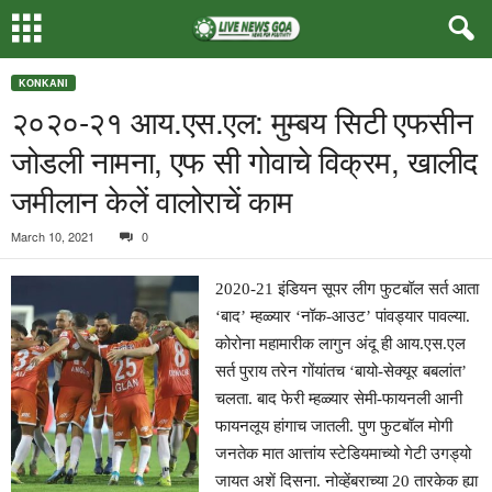
KONKANI
२०२०-२१ आय.एस.एल: मुम्बय सिटी एफसीन
जोडली नामना, एफ सी गोवाचे विक्रम, खालीद
जमीलान केलें वालोराचें काम
March 10, 2021
0
2020-21 इंडियन सूपर लीग फुटबॉल सर्त आता
‘बाद’ म्हळ्यार ‘नॉक-आउट’ पांवड्यार पावल्या.
कोरोना महामारीक लागुन अंदू ही आय.एस.एल
सर्त पुराय तरेन गोंयांतच ‘बायो-सेक्यूर बबलांत’
चलता. बाद फेरी म्हळ्यार सेमी-फायनली आनी
फायनलूय हांगाच जातली. पुण फुटबॉल मोगी
जनतेक मात आत्तांय स्टेडियमाच्यो गेटी उगड्यो
जायत अशें दिसना. नोव्हेंबराच्या 20 तारकेक ह्या