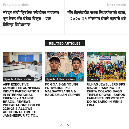
Previous article
Next article
नरेंद्र मोदी क्रिकेट स्टेडीयम महाकाय
गोंय क्रिकेटींत सध्या स्थित्यंतराचो काळ,
पूण टेस्ट मॅच देडेक दिसूच – एक
२०२०-२१ मोसमांत घेतले म्हत्वाचे धडे
विचित्र विरोधाभास
RELATED ARTICLES
Sports & Recreation
Sports & Recreation
Events
AIFF EXECUTIVE
FC GOA SIGN YOUNG
ULHAS JEWELLERS BPS
COMMITTEE CONFIRMS
FORWARDS- KC
MAJOR RANKING TT:
INDIA’S PARTICIPATION
MALSAWMSANGA &
ISHITA COLASO BAGS
IN INTERNATIONAL
HAODAMLIAN VAIPHEI
TRIPLE CROWN; AARON
FRIENDLY AGAINST
FARIAS STUNS WESLEY
BRAZIL, REVIEWS
DO ROSARIO IN MEN’S
PREPARATIONS FOR ISL
FINAL
2026-27 & ALLOWS
ADDITIONAL TIME TO
JAMSHEDPUR FC TO...