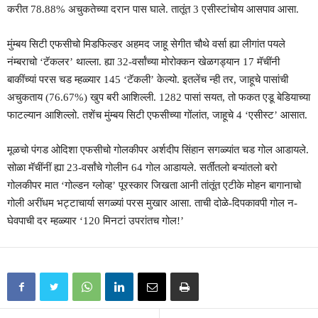
करीत 78.88% अचुकतेच्या दरान पास घाले. तातूंत 3 एसीस्टांचोय आसपाव आसा.
मुंम्बय सिटी एफसीचो मिडफिल्डर अहमद जाहू सेगीत चौथे वर्सा ह्या लीगांत पयले
नंम्बराचो ‘टॅकलर’ थाल्ला. ह्या 32-वर्सांच्या मोरोक्कन खेळगड्यान 17 मॅचींनी
बाकींच्यां परस चड म्हळ्यार 145 ‘टॅकली’ केल्यो. इतलेंच न्ही तर, जाहूचे पासांची
अचुकताय (76.67%) खुप बरी आशिल्ली. 1282 पासां सयत, तो फकत एडू बेडियाच्या
फाटल्यान आशिल्लो. तशेंच मुंम्बय सिटी एफसीच्या गोंलांत, जाहूचे 4 ‘एसीस्ट’ आसात.
मूळचो पंगड ओदिशा एफसीचो गोलकीपर अर्शदीप सिंहान सगळ्यांत चड गोल आडायले.
सोळा मॅचींनीं ह्या 23-वर्सांचे गोलीन 64 गोल आडायले. सर्तींतलो बऱ्यांतलो बरो
गोलकीपर मात ‘गोल्डन ग्लोव्ह’ पूरस्कार जिखता आनी तांतूंत एटीके मोहन बागानाचो
गोली अरींधम भट्टाचार्या सगळ्यां परस मुखार आसा. ताची दोळे-दिपकावपी गोल न-
घेवपाची दर म्हळ्यार ‘120 मिनटां उपरांतच गोल!’