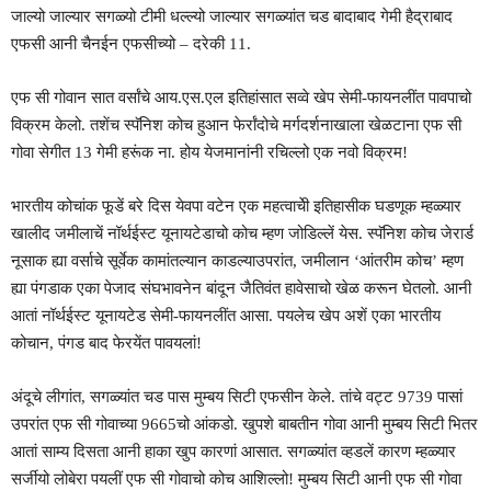
जाल्यो जाल्यार सगळ्यो टीमी धल्ल्यो जाल्यार सगळ्यांत चड बादाबाद गेमी हैद्राबाद
एफसी आनी चैनईन एफसीच्यो – दरेकी 11.
एफ सी गोवान सात वर्सांचे आय.एस.एल इतिहांसात सव्वे खेप सेमी-फायनलींत पावपाचो
विक्रम केलो. तशेंच स्पॅनिश कोच हुआन फेर्रांदोचे मर्गदर्शनाखाला खेळटाना एफ सी
गोवा सेगीत 13 गेमी हरूंक ना. होय येजमानांनी रचिल्लो एक नवो विक्रम!
भारतीय कोचांक फूडें बरे दिस येवपा वटेन एक महत्वाचेी इतिहासीक घडणूक म्हळ्यार
खालीद जमीलाचें नॉर्थईस्ट यूनायटेडाचो कोच म्हण जोडिल्लें येस. स्पॅनिश कोच जेरार्ड
नूसाक ह्या वर्साचे सूर्वेक कामांतल्यान काडल्याउपरांत, जमीलान ‘आंतरीम कोच’ म्हण
ह्या पंगडाक एका पेजाद संघभावनेन बांदून जैतिवंत हावेसाचो खेळ करून घेतलो. आनी
आतां नॉर्थईस्ट यूनायटेड सेमी-फायनलींत आसा. पयलेच खेप अशें एका भारतीय
कोचान, पंगड बाद फेरयेंत पावयलां!
अंदूचे लीगांत, सगळ्यांत चड पास मुम्बय सिटी एफसीन केले. तांचे वट्ट 9739 पासां
उपरांत एफ सी गोवाच्या 9665चो आंकडो. खुपशे बाबतीन गोवा आनी मुम्बय सिटी भितर
आतां साम्य दिसता आनी हाका खुप कारणां आसात. सगळ्यांत व्हडलें कारण म्हळ्यार
सर्जीयो लोबेरा पयलीं एफ सी गोवाचो कोच आशिल्लो! मुम्बय सिटी आनी एफ सी गोवा