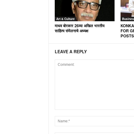
Art & Culture
Busines
माधव बोरकार 26व्या अखिल भारतीय
KONKA
साहित्य संमेलनाचे अध्यक्ष
FOR G
POSTS
LEAVE A REPLY