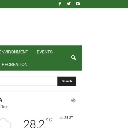
ENVIRONMENT
EVENTS
& RECREATION
A
 Rain
°
28.2
°
C
28.2