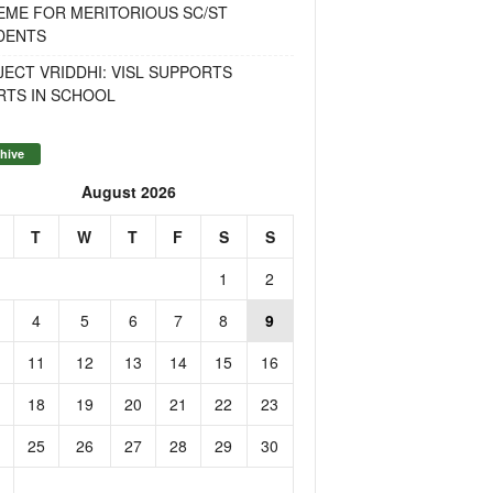
EME FOR MERITORIOUS SC/ST
DENTS
ECT VRIDDHI: VISL SUPPORTS
RTS IN SCHOOL
hive
August 2026
T
W
T
F
S
S
1
2
4
5
6
7
8
9
11
12
13
14
15
16
18
19
20
21
22
23
25
26
27
28
29
30