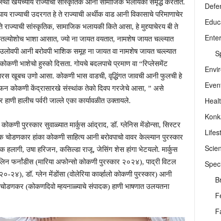
संस्था खंयच्याय राज्याची सांस्कृतिक आनी सामाजिक भलायकी समृद्ध करतात.
Defe
ाज्याची उदरगत हे ते राज्याची अर्थीक वाड आनी विकासाचे परिमाणाचेर
Educ
े राज्याची सांस्कृतिक, सामाजिक भलायकी किते आसा, हे मुद्द्याचेरय बी ते
Ente
ल्योशोच भाशा आसात, ज्यो ना जायत वयतात, नामशेष जायत चल्ल्यात
 उलोवपी आनी बरोवपी भाशिक समूह ना जायत वा नामशेष जायत चल्ल्यात
Sp
कोकणी भाशेचो हुस्को दिसता. गोयचे बदलपाचे प्रमाण वा “रिप्लेसमेंट
Envi
े परस खूबच उणो आसा. कोकणी भास वाडची, वृद्धिंगत जावची आनी फुलची हे
Even
फन कोकणी केंद्रासारखे संस्थांक तेको दिवप गरजेचे आसा, ” असे
Heal
 हाणी हालीच पर्वरी जाल्ले एका कार्यावळीत उक्तायले.
Konk
कोकणी पुरस्कार सुवाळ्यात मार्कुस आंद्राद, डॉ. ग्लेनिस मेंडोन्सा, सिस्टर
Lifes
क चोडणकार हांका कोकणी साहित्य आनी बरोवपाचो वावर केल्ल्यान पुरस्कार
Scie
श्लोक हलागी, उषा हरिजन, कसिल्डा राजू, जेसिंग शेस हांगा भेटयलो. मार्कुस
अमलिन फर्नांडीस (मारिया अफोन्सो कोकणी पुरस्कार २०२४), पाद्री विटल
Speci
-२४), डॉ. ग्लेन मेंडोंसा (वोलेरिया कार्व्हालो कोकणी पुरस्कार) आनी
B
ोक चोडणकर (कोकणदिवो म्हयनाळ्याचे संपादक) हाणी भाषणात उलयतना
F
F