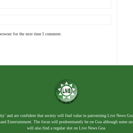
browser for the next time I comment.
ty’ and are confident that society will find value in patronising Live News Go
e, and Entertainment. The focus will predominantly be on Goa although some un
will also find a regular slot on Live News Goa.