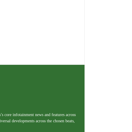
a’s core infotainment news and features across
iversal developments across the chosen beats,