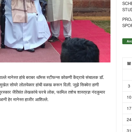
SCH
STU
PROJ
SPO
Arc
M
्ले मानेस्त हांचे बराबर थॉमस स्टीफन्स कोकणी केंद्राचे संचालक डॉ.
 मुखेल सोयरे लोलयेकार हांची वळख करून दिली. जुझे सिक्वेरा हाणी
3
पुरस्कार जैतिवंत लेखकांचे घरचे लोक, फामिल तशेच शास्त्रज्ञ नंदकुमार
10
 आनी हेर मानेस्त हाजीर आशिल्ले.
17
24
31