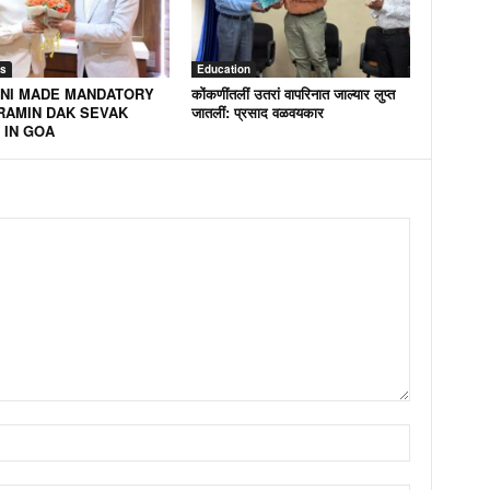
s
Education
NI MADE MANDATORY
कोंकणींतलीं उतरां वापरिनात जाल्यार लुप्त
RAMIN DAK SEVAK
जातलीं: प्रसाद वळवयकार
 IN GOA