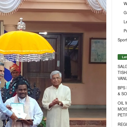
W
G
L
P
Sport
Lat
SALG
TISH
VANL
BPS 
& S
OIL
MOIS
PET
REG