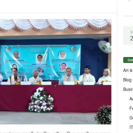
S
Cat
Art &
Blog
Busi
A
F
G
I