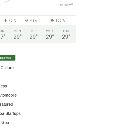
°
28.2
70 %
4.8kmh
100 %
UN
MON
TUE
WED
THU
27
°
29
°
29
°
29
°
29
°
egories
 Culture
ness
utomobile
eatured
oa Startups
T Goa