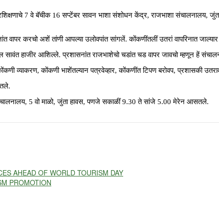
शिक्षणाचे 7 वे बॅचीक 16 सप्टेंबर सावन भाशा संशोधन केंद्र, राजभाशा संचालनालय, जुंता 
वापर करचो अशें तांणी आपल्या उलोवपांत सांगलें. कोंकणींतलीं उतरां वापरिनात जाल्यार लुप
सावंत हाजीर आशिल्ले. प्रशासनांत राजभाशेचो चडांत चड वापर जावचो म्हणून हें संचाल
षणांत कोंकणी व्याकरण, कोंकणी भाशेंतल्यान पत्रवेव्हार, कोंकणींत टिपण बरोवप, प्रशासकी
लतले.
शा संचालनालय, 5 वो माळो, जुंता हावस, पणजे सकाळीं 9.30 ते सांजे 5.00 मेरेन आसतले.
CES AHEAD OF WORLD TOURISM DAY
ISM PROMOTION