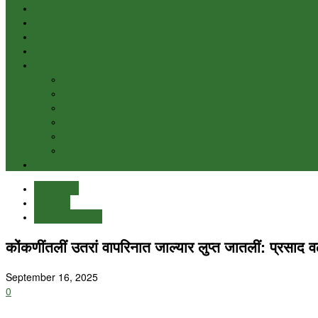
Health & Wellness
Konkani
Lifestyle
Science & Tech
Specials
Breaking News
Featured
Fascinating Conversations with Empowered Women of 
Goa Beat
Let’s Talk: Sun, Sea & Startups
Public Service Announcement
Sports & Recreation
Education
Konkani
Live News Goa
कोंकणींतलीं उतरां वापरिनात जाल्यार लुप्त जातलीं: प्रसाद
September 16, 2025
0