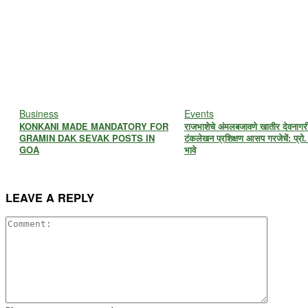
Business
Events
KONKANI MADE MANDATORY FOR
राजभाशेचे अंमलबजावणे खातीर देवनागर
GRAMIN DAK SEVAK POSTS IN
टंकलेखन प्रशिक्षण आसप गरजेचें: प्रो.
GOA
भावे
LEAVE A REPLY