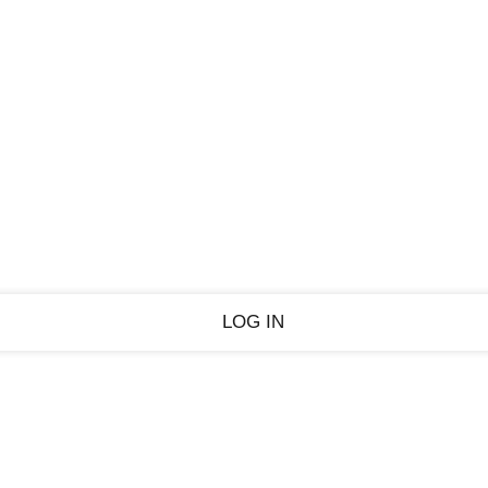
PASSWORD RECOVERY
SIGN IN
Welcome!
Log into your account
Forgot your password?
Privacy Policy