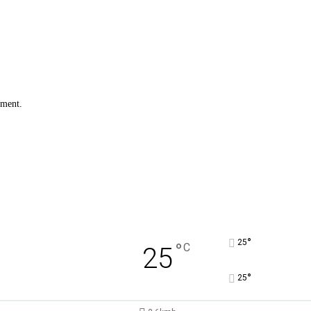
mment.
°
25
°
C
25
°
25