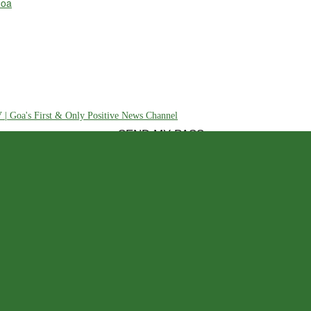
Goa
Recover your password
 | Goa's First & Only Positive News Channel