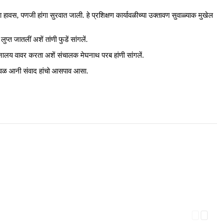
हावस, पणजी हांगा सुरवात जाली. हे प्रशिक्षण कार्यावळीच्या उक्तावण सुवाळ्याक मुखेल
्त जातलीं अशें तांणी फुडें सांगलें.
नालय वावर करता अशें संचालक मेघनाथ परब हांणी सांगलें.
 उतरावळ आनी संवाद हांचो आसपाव आसा.