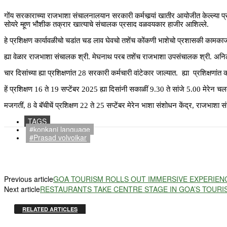
गोंय सरकाराच्या राजभाशा संचालनालयान सरकारी कर्मचार्‍यां खातीर आयोजीत केल्ल्या प्र
सोयरे म्हूण भौशीक तक्रार खात्याचे संचालक प्रसाद वळवयकार हाजीर आशिल्ले.
हे प्रशिक्षण कार्यावळीचो चडांत चड लाव घेवचो तशेंच कोंकणी भाशेचो प्रशासकी कामकाजांत 
ह्या वेळार राजभाशा संचालक श्री. मेघनाथ परब तशेंच राजभाशा उपसंचालक श्री. अनिल 
चार दिसांच्या ह्या प्रशिक्षणांत 28 सरकारी कर्मचारी वांटेकार जाल्यात. ह्या प्रशिक्
हें प्रशिक्षण 16 ते 19 सप्टेंबर 2025 ह्या दिसांनी सकाळीं 9.30 ते सांजे 5.00 मेरेन च
मजगतीं, 8 वे बॅचीचें प्रशिक्षण 22 ते 25 सप्टेंबर मेरेन भाशा संशोधन केंद्र, राजभा
TAGS
#konkani language
#Prasad volvoikar
Previous article
GOA TOURISM ROLLS OUT IMMERSIVE EXPERIEN
Next article
RESTAURANTS TAKE CENTRE STAGE IN GOA’S TOUR
RELATED ARTICLES