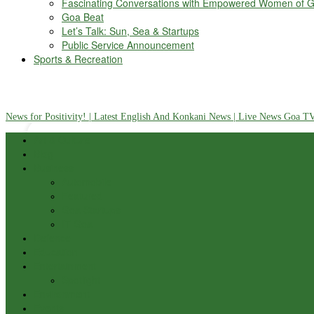
Fascinating Conversations with Empowered Women of 
Goa Beat
Let’s Talk: Sun, Sea & Startups
Public Service Announcement
Sports & Recreation
your email
C
GOA
FRIDAY, AUGUST 7, 2026
25
News for Positivity! | Latest English And Konkani News | Live News Goa TV
Art & Culture
Blog
Business
Automobile
Featured
Goa Startups
IT Goa
Defence
Education
Entertainment
Spotlight
Environment
Events