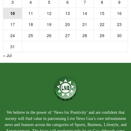
3
4
5
6
7
8
9
10
11
12
13
14
15
16
17
18
19
20
21
22
23
24
25
26
27
28
29
30
31
« Jul
We believe in the power of ‘News for Positivity’ and are confident that
society will find value in patronising Live News Goa’s core infotainment
news and features across the categories of Sports, Business, Lifestyle, and
Entertainment. The focus will predominantly be on Goa although some