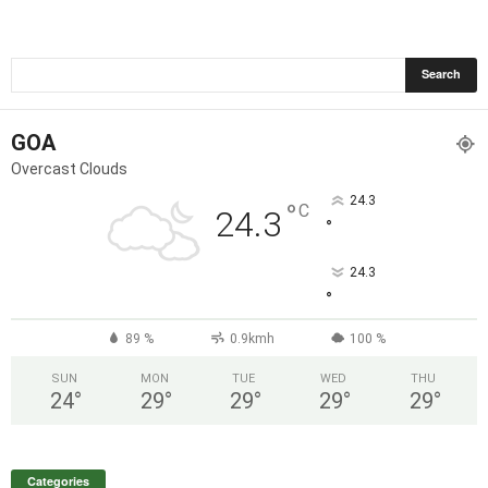
GOA
Overcast Clouds
24.3
°
C
24.3
°
24.3
°
89 %
0.9kmh
100 %
SUN
MON
TUE
WED
THU
24
°
29
°
29
°
29
°
29
°
Categories