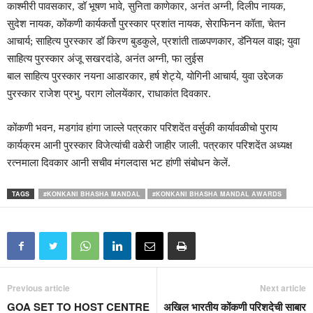
काश्मीरी पावसकार, डॉ भूषण भावे, सुनिता काणेकार, अनंत अग्नी, दिलीप नायक,
सुदेश नायक, कोंकणी कार्यकर्तो पुरस्कार प्रशांत नायक, सेराफिनन कॉता, चेतन
आचार्य; साहित्य पुरस्कार डॉ किरण बुडकुले, प्रशांती ताळपणकार, डॅनियल वाझ; युवा
साहित्य पुरस्कार अंजू सखरदांडे, अनंत अग्नी, फा लुईस
बाल साहित्य पुरस्कार नयना आडारकार, हर्ष शेट्ये, योगिनी आचार्य, युवा उद्देजक
पुरस्कार राजेश प्रभु, पराग लोलयेंकार, राधाकांत दिवकार.
कोंकणी भवन, मडगांव हांगा जाल्ले पत्रकार परिशदेंत वर्सुकी कार्यावळीचो पुराय
कार्यक्रम आनी पुरस्कार विजेत्यांची वळेरी जाहीर जाली. पत्रकार परिशदेंत अध्यक्ष
रत्नमाला दिवकार आनी सचीव मंगलदास भट हांणी संबोधन केलें.
TAGS
#KONKANI BHASHA MANDAL
#KONKANI BHASHA MANDAL AWARDS
Previous article
Next article
GOA SET TO HOST CENTRE
अखिल भारतीय कोंकणी परिशदेची साबार