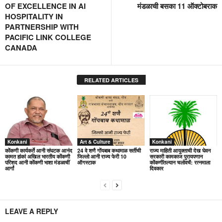
OF EXCELLENCE IN AI
मंडळाची बसका 11 ऑक्टोबराक
HOSPITALITY IN
PARTNERSHIP WITH
PACIFIC LINK COLLEGE
CANADA
RELATED ARTICLES
Konkani
Art & Culture
Konkani
कोंकणी कार्यकर्ते आनी संघटक आनंद
24 वे शणै गोंयबाब कथामाळ सर्तीची
राज्य माहिती आयुक्ताची देख घेवन
कामत हांकां अखिल भारतीय कोंकणी
जिल्लो आनी राज्य फेरी 10
सरकारी कामकाज पुरायपणान
परिशद आनी कोंकणी भाशा मंडळाचीं
ऑगस्टाक
कोंकणींतल्यान चलोवचें: रत्नमाला
आर्गां
दिवकार
LEAVE A REPLY