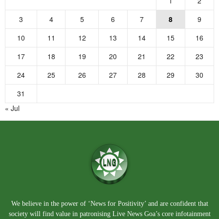
1
2
3
4
5
6
7
8
9
10
11
12
13
14
15
16
17
18
19
20
21
22
23
24
25
26
27
28
29
30
31
« Jul
We believe in the power of ‘News for Positivity’ and are confident that
society will find value in patronising Live News Goa’s core infotainment