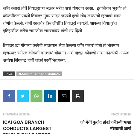
जॉन क्लारो हांचें तियात्राच्या मळार भरीव अशें योगदान आसा. ‘इतालियन भुरगो’ हो
कोंकणींतलो पयलो तियात्र मुंबय सादर जाल्लो हाचो सोद लावपाचो म्हत्वाचो वावर
तांणीच केल्लो. तांणी आजवेर कितलीशींच तियात्रां बरयलीं. आपल्या तियात्रांत
इतिहासीक तशेंच समाजीक समस्यांचेर तांणी भर दिलो.
तियात्र ह्या गोंयच्या कलेची सातत्यान सेवा केल्ल्या जॉन क्लारो हांचो हो भोवमान
म्हणल्यार समेस्त कोंकणी मनशाचो भोवमान अशें म्हणून कोंकणी भाशा मंडळाची अध्यक्ष
अन्वेषा सिंगबाळ हांणी तांकां परबीं भेटयल्या.
TAGS
#KONKANI BHASHA MANDAL
Previous article
Next article
ICAI GOA BRANCH
जो मेनी फुर्ताद हांकां कोंकणी भाशा
CONDUCTS LARGEST
मंडळाचीं आर्गां