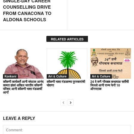
SINGLE-DAY CAREER
COUNSELLING DRIVE
FROM CANACONA TO
ALDONA SCHOOLS
RELATED ARTICLES
Konkani
Art & Culture
Art & Culture
कोंकणी कार्यकर्ते आनी संघटक आनंद
कोंकणी भाशा मंडळाच्या पुरस्कारांची
24 वे शणै गोंयबाब कथामाळ सर्तीची
कामत हांकां अखिल भारतीय कोंकणी
घोशणा
जिल्लो आनी राज्य फेरी 10
परिशद आनी कोंकणी भाशा मंडळाचीं
ऑगस्टाक
आर्गां
LEAVE A REPLY