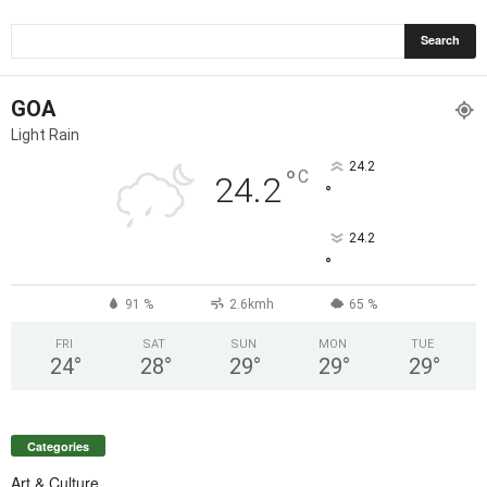
GOA
Light Rain
24.2
°
C
24.2
°
24.2
°
91 %
2.6kmh
65 %
FRI
SAT
SUN
MON
TUE
24
°
28
°
29
°
29
°
29
°
Categories
Art & Culture