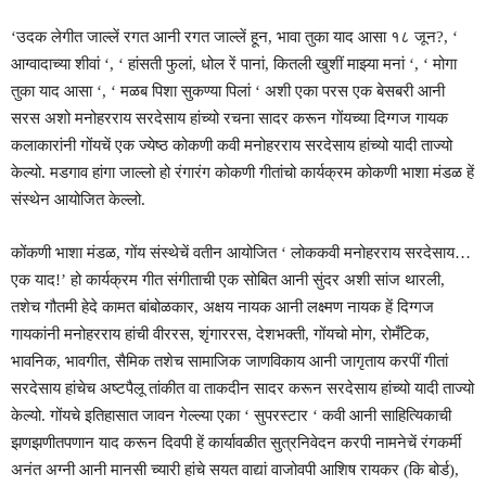
‘उदक लेगीत जाल्लें रगत आनी रगत जाल्लें हून, भावा तुका याद आसा १८ जून?, ‘
आग्वादाच्या शीवां ‘, ‘ हांसती फुलां, धोल रें पानां, कितली खुशीं माझ्या मनां ‘, ‘ मोगा
तुका याद आसा ‘, ‘ मळब पिशा सुकण्या पिलां ‘ अशी एका परस एक बेसबरी आनी
सरस अशो मनोहरराय सरदेसाय हांच्यो रचना सादर करून गोंयच्या दिग्गज गायक
कलाकारांनी गोंयचें एक ज्येष्ठ कोकणी कवी मनोहरराय सरदेसाय हांच्यो यादी ताज्यो
केल्यो. मडगाव हांगा जाल्लो हो रंगारंग कोकणी गीतांचो कार्यक्रम कोकणी भाशा मंडळ हें
संस्थेन आयोजित केल्लो.
कोंकणी भाशा मंडळ, गोंय संस्थेचें वतीन आयोजित ‘ लोककवी मनोहरराय सरदेसाय…
एक याद!’ हो कार्यक्रम गीत संगीताची एक सोबित आनी सुंदर अशी सांज थारली,
तशेच गौतमी हेदे कामत बांबोळकार, अक्षय नायक आनी लक्ष्मण नायक हें दिग्गज
गायकांनी मनोहरराय हांची वीररस, शृंगाररस, देशभक्ती, गोंयचो मोग, रोमँटिक,
भावनिक, भावगीत, सैमिक तशेच सामाजिक जाणविकाय आनी जागृताय करपीं गीतां
सरदेसाय हांचेच अष्टपैलू तांकीत वा ताकदीन सादर करून सरदेसाय हांच्यो यादी ताज्यो
केल्यो. गोंयचे इतिहासात जावन गेल्ल्या एका ‘ सुपरस्टार ‘ कवी आनी साहित्यिकाची
झणझणीतपणान याद करून दिवपी हें कार्यावळीत सुत्रनिवेदन करपी नामनेचें रंगकर्मी
अनंत अग्नी आनी मानसी च्यारी हांचे सयत वाद्यां वाजोवपी आशिष रायकर (कि बोर्ड),