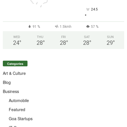
24.5
°
91 %
1.5kmh
57 %
WED
THU
FRI
SAT
SUN
24
°
28
°
28
°
28
°
29
°
Categories
Art & Culture
Blog
Business
Automobile
Featured
Goa Startups