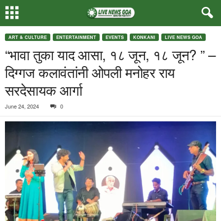
ART & CULTURE
ENTERTAINMENT
EVENTS
KONKANI
LIVE NEWS GOA
“भावा तुका याद आसा, १८ जून, १८ जून? ” –
दिग्गज कलावंतांनी ओपली मनोहर राय
सरदेसायक आर्गा
June 24, 2024
0