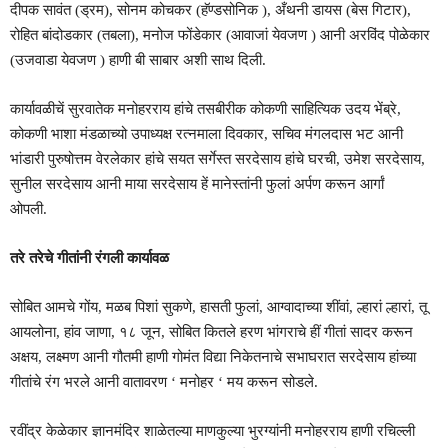
दीपक सावंत (ड्रम), सोनम कोचकर (हॅण्डसोनिक ), अँथनी डायस (बेस गिटार),
रोहित बांदोडकार (तबला), मनोज फोंडेकार (आवाजां येवजण ) आनी अरविंद पोळेकार
(उजवाडा येवजण ) हाणी बी साबार अशी साथ दिली.
कार्यावळीचें सुरवातेक मनोहरराय हांचे तसबीरीक कोकणी साहित्यिक उदय भेंब्रे,
कोकणी भाशा मंडळाच्यो उपाध्यक्ष रत्नमाला दिवकार, सचिव मंगलदास भट आनी
भांडारी पुरुषोत्तम वेरलेकार हांचे सयत सर्गेस्त सरदेसाय हांचे घरची, उमेश सरदेसाय,
सुनील सरदेसाय आनी माया सरदेसाय हें मानेस्तांनी फुलां अर्पण करून आर्गां
ओपली.
तरे तरेचे गीतांनी रंगली कार्यावळ
सोबित आमचे गोंय, मळब पिशां सुकणे, हासती फुलां, आग्वादाच्या शींवां, ल्हारां ल्हारां, तू
आयलोना, हांव जाणा, १८ जून, सोबित कितले हरण भांगराचे हीं गीतां सादर करून
अक्षय, लक्ष्मण आनी गौतमी हाणी गोमंत विद्या निकेतनाचे सभाघरात सरदेसाय हांच्या
गीतांचे रंग भरले आनी वातावरण ‘ मनोहर ‘ मय करून सोडले.
रवींद्र केळेकार ज्ञानमंदिर शाळेतल्या माणकुल्या भुरग्यांनी मनोहरराय हाणी रचिल्ली