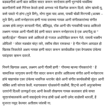
बडबडगीतां आनी बाल कविता सादर करून सरदेसाय हाणी भुरग्यांचे भावविश्व
बालगीतांनी कशे गिरेस्त केल्ले हाचो अणभव नवे पिळगेक करून दिलो. कोण खंयचें तू,
कशे पावले गो हांगा (तुजे विणे), मोगा तुका याद आसा, पाचवी चोळी मिरगाची (अल्बम –
तुजे विणे) अशी मनोहरराय हाणी नव्या दमाच्या गायक आनी संगीतकारांच्या संगीत
अल्बम हांचे लागून बरयल्ली गीतां, बॉलिवूड, रॉक आनी पॉप गायकीची पकड आशिल्ले
लक्ष्मण नायक आनी गौतमी हेदे हाणी सादर करून मनोहरराय हे एक अष्टपैलू वा ”
व्हार्सेटाईल” गीतकार कशे आशिल्ले हो गजाल अधोरेखित करून गेले. रामाचें भक्तीन
ओपिल्लें ‘ जोवर मळबांत चंद्र तारे, तशीच तोवर रामकथा ‘ हे गीत गोवन आयडल हो
खिताब जिकलेले अक्षय नायक हाणी सादर करून कार्यावळीक एका वेगळ्याच उंचेल्या
पावंड्यार व्हरून दवरलें.
निमणे खिणाक अक्षय, लक्ष्मण आनी गौतमी हाणी ‘ गोंयच्या म्हज्या गोंयकारांनो ‘ हें
सामाजिक जागृताय करपी गीत सादर करून हाजीर आशिल्ल्या संगीत आनी मनोहरराय
हांचे चाहत्यांक एका उंचेल्या भावनिक थराचेर व्हेले आनी संगीत कार्यावळीची सुंदर आनी
सोबित अशी सांगता केली. मडगावकार प्रेक्षकांनी ताळीयों, शिट्यो आनी अपुरबायेच्या
उतरांनी दिल्ली उत्स्फूर्त दाद आनी केल्ली तोखणाय गायक कलाकार हांचे सयत
सुत्रसंचालकांचे आनी वाद्यवृंदाचे पंगड हांची ऊर्बा आनी उमेद वाडोवपी थारलीं, हें
मुजरत नमूद केल्यार अतीताय जांवची ना.