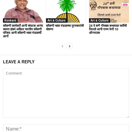
Konkani
Art & Culture
Art & Culture
कोंकणी कार्यकर्ते आनी संघटक आनंद
कोंकणी भाशा मंडळाच्या पुरस्कारांची
24 वे शणै गोंयबाब कथामाळ सर्तीची
कामत हांकां अखिल भारतीय कोंकणी
घोशणा
जिल्लो आनी राज्य फेरी 10
परिशद आनी कोंकणी भाशा मंडळाचीं
ऑगस्टाक
आर्गां
LEAVE A REPLY