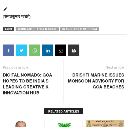
🖋
(
सनतकुमार फडते)
TAGS
#KONKANI BHASHA MANDAL
#MANOHARRAI SARDESAI
Previous article
Next article
DIGITAL NOMADS: GOA
DRISHTI MARINE ISSUES
HOPES TO BE INDIA’S
MONSOON ADVISORY FOR
LEADING CREATIVE &
GOA BEACHES
INNOVATION HUB
RELATED ARTICLES