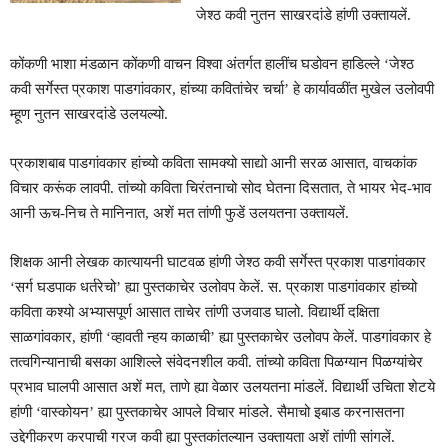
जेश्ठ कवी नुतन साखरदांडे हांणी उक्तायलें.
कोंकणी भाशा मंडळान कोंकणी वाचन विश्वा अंतर्गत हालींच घडोवन हाडिल्ले ‘जेश्ठ
कवी सर्गेस्त प्रकाश पाडगांवकार, हांच्या कवितांचेर चर्चा’ हे कार्यावळींत मुखेल उलोवपी
म्हूण नुतन साखरदांडे उलयल्यो.
प्रकाशबाब पाडगांवकार हांच्यो कविता सामक्यो साद्यो आनी सरळ आसात, वाचकांक
विचार करूंक लावपी. तांच्यो कविता चिरंतनाचो सोद घेतना दिसतात, ते भायर भेद-भाव
आनी ऊच-निच ते मानिनात, अशें मत तांणी फुडें उलयतना उक्तायलें.
शिक्षक आनी लेखक कात्यायनी घाटवळ हांणी जेश्ठ कवी सर्गेस्त प्रकाश पाडगांवकार
‘सर्ग घडपाक धर्तरेचो’ ह्या पुस्तकाचेर उलोवप केलें. स. प्रकाश पाडगांवकार हांच्यो
कविता कश्यो अभ्यासपूर्ण आसात ताचेर तांणी उजवाड घालो. विद्यार्थी दक्षिता
साळगांवकार, हांणी ‘व्हावती न्हय काळाची’ ह्या पुस्तकाचेर उलोवप केलें. पाडगांवकार हे
तत्वगिन्यानाची बसका आशिल्ले संवेदनशील कवी. तांच्यो कविता पिळग्यान पिळग्यांचेर
प्रभाव घालपी आसात अशें मत, ताणे ह्या वेळार उलयतना मांडलें. विद्यार्थी उचिता शेटये
हांणी ‘वास्कोयन’ ह्या पुस्तकाचेर आपले विचार मांडले. सैमाचो इबाड करनासतना
उद्देगीकरण करपाची गरज कवी ह्या पुस्तकांतल्यान उक्तायता अशें तांणी सांगलें.