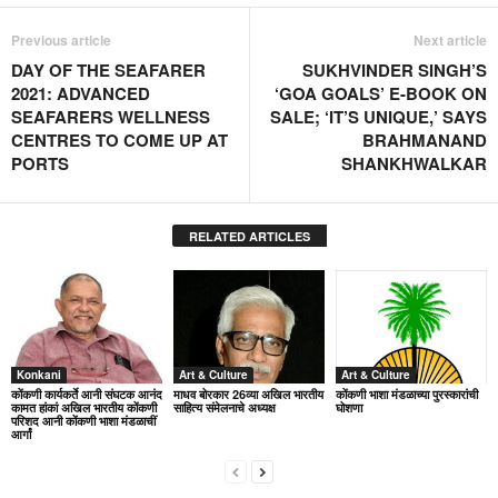
Previous article
Next article
DAY OF THE SEAFARER
SUKHVINDER SINGH’S
2021: ADVANCED
‘GOA GOALS’ E-BOOK ON
SEAFARERS WELLNESS
SALE; ‘IT’S UNIQUE,’ SAYS
CENTRES TO COME UP AT
BRAHMANAND
PORTS
SHANKHWALKAR
RELATED ARTICLES
Konkani
Art & Culture
Art & Culture
कोंकणी कार्यकर्ते आनी संघटक आनंद
माधव बोरकार 26व्या अखिल भारतीय
कोंकणी भाशा मंडळाच्या पुरस्कारांची
कामत हांकां अखिल भारतीय कोंकणी
साहित्य संमेलनाचे अध्यक्ष
घोशणा
परिशद आनी कोंकणी भाशा मंडळाचीं
आर्गां