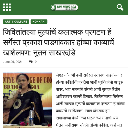
ART & CULTURE
KONKANI
जिवितांतल्या मुल्यांचें कलात्मक प्रगटण हें
सर्गेस्त प्रकाश पाडगांवकार हांच्या काव्याचें
खाशेलपण: नुतन साखरदांडे
June 26, 2021
0
जेश्ठ कोंकणी कवी सर्गेस्त प्रकाश पाडगांवकार
हांच्या कवितांनी प्रतिमा आनी प्रतिकांचो अचूक
वापर, भाव भावनांचें संयमी आनी सुचक रितीन
आविश्करण जाल्लें दिसता. जिवितांतल्या चिरंतन
आनी शाश्वत मुल्यांचें कलात्मक प्रगटण हें तांच्या
काव्याचें खाशेलपण. स्वता वांगडाच ह्या
समाजाच्या वेगवेगळ्या घटकांच्या मनाचो थाव
घेतना मनीसपण सोदपी तांच्यो कविता, अशें मत