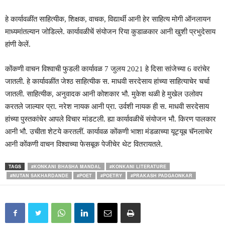
हे कार्यावळींत साहित्यीक, शिक्षक, वाचक, विद्यार्थी आनी हेर साहित्य मोगी ऑनलायन
माध्यमांतल्यान जोडिल्ले. कार्यावळीचें संयोजन रिया कुडाळकार आनी खुशी प्रभुदेसाय
हांणी केलें.
कोंकणी वाचन विश्वाची फुडली कार्यावळ 7 जुलय 2021 हे दिसा सांजेच्या 6 वरांचेर
जातली. हे कार्यावळींत जेश्ठ साहित्यीक स. माधवी सरदेसाय हांच्या साहित्याचेर चर्चा
जातली. साहित्यीक, अनुवादक आनी कोशकार भौ. मुकेश थळी हे मुखेल उलोवप
करतले जाल्यार प्रा. नरेश नायक आनी प्रा. उर्वशी नायक ही स. माधवी सरदेसाय
हांच्या पुस्तकांचेर आपले विचार मांडटली. ह्या कार्यावळीचें संयोजन भौ. किरण पालकार
आनी भौ. उचीता शेटये करतलीं. कार्यावळ कोंकणी भाशा मंडळाच्या यूट्यूब चॅनलाचेर
आनी कोंकणी वाचन विश्वाच्या फेसबूक पेजीचेर थेट वितरायतले.
TAGS
#KONKANI BHASHA MANDAL
#KONKANI LITERATURE
#NUTAN SAKHARDANDE
#POET
#POETRY
#PRAKASH PADGAONKAR