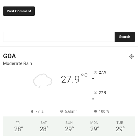
GOA
Moderate Rain
27.9
°
C
27.9
°
27.9
°
77 %
5.6kmh
100 %
FRI
SAT
SUN
MON
TUE
28
°
28
°
29
°
29
°
29
°